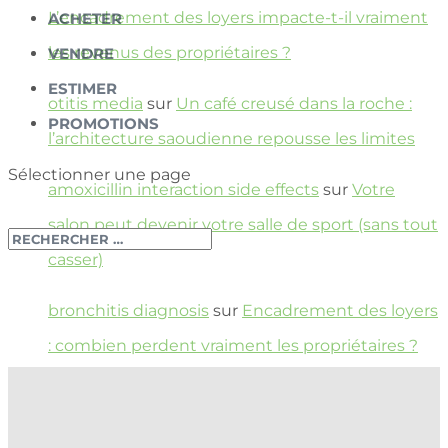
L’encadrement des loyers impacte-t-il vraiment
ACHETER
les revenus des propriétaires ?
VENDRE
ESTIMER
otitis media
sur
Un café creusé dans la roche :
PROMOTIONS
l’architecture saoudienne repousse les limites
Sélectionner une page
amoxicillin interaction side effects
sur
Votre
salon peut devenir votre salle de sport (sans tout
casser)
bronchitis diagnosis
sur
Encadrement des loyers
: combien perdent vraiment les propriétaires ?