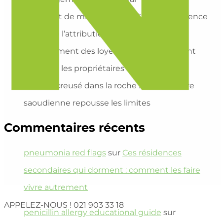
Un chalet de mineurs signé Gaudí ? La science
confirme l’attribution
Encadrement des loyers : combien perdent
vraiment les propriétaires ?
Un café creusé dans la roche : l’architecture
saoudienne repousse les limites
Commentaires récents
pneumonia red flags
sur
Ces résidences
secondaires qui dorment : comment les faire
vivre autrement
APPELEZ-NOUS !
021 903 33 18
penicillin allergy educational guide
sur