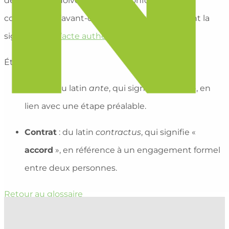
deux parties doivent donc s’y conformer. Par
conséquent, l’avant-contrat prépare activement la
signature de
l’acte authentique
.
Étymologie :
Avant
: du latin
ante
, qui signifie «
avant
», en
lien avec une étape préalable.
Contrat
: du latin
contractus
, qui signifie «
accord
», en référence à un engagement formel
entre deux personnes.
Retour au glossaire
APPELEZ-NOUS !
021 903 33 18