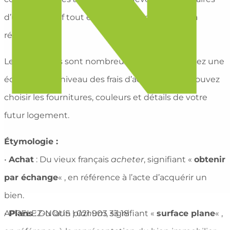
d’un bien neuf tout en suivant l’évolution de sa
réalisation.
Les avantages sont nombreux, mais vous réalisez une
économie au niveau des frais d’achat et vous pouvez
choisir les fournitures, couleurs et détails de votre
futur logement.
Étymologie :
•
Achat
: Du vieux français
acheter
, signifiant «
obtenir
par échange
« , en référence à l’acte d’acquérir un
bien.
APPELEZ-NOUS !
021 903 33 18
•
Plans
: Du latin
planum
, signifiant «
surface plane
« ,