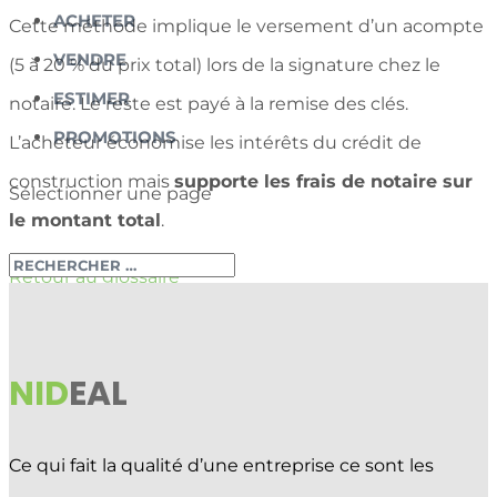
ACHETER
Cette méthode implique le versement d’un acompte
VENDRE
(5 à 20 % du prix total) lors de la signature chez le
ESTIMER
notaire. Le reste est payé à la remise des clés.
PROMOTIONS
L’acheteur économise les intérêts du crédit de
construction mais
supporte les frais de notaire sur
Sélectionner une page
le montant total
.
Retour au glossaire
NID
EAL
Ce qui fait la qualité d’une entreprise ce sont les