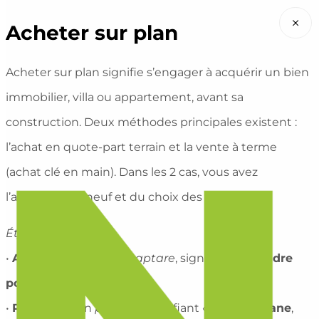
×
Acheter sur plan
Acheter sur plan signifie s’engager à acquérir un bien
immobilier, villa ou appartement, avant sa
construction. Deux méthodes principales existent :
l’achat en quote-part terrain et la vente à terme
(achat clé en main). Dans les 2 cas, vous avez
l’avantage du neuf et du choix des matériaux.
Étymologie
:
•
Acheter
: Du latin
accaptare
, signifiant «
prendre
possession
,
acquérir
« .
•
Plan
: Du latin
planum
, signifiant «
surface
plane
,