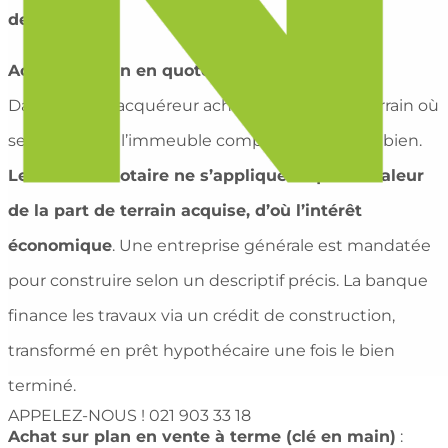
dessin
« .
Achat sur plan en quote-part terrain
:
Dans ce cas, l’acquéreur achète une part du terrain où
sera construit l’immeuble comprenant le futur bien.
Les frais de notaire ne s’appliquent qu’à la valeur
de la part de terrain acquise, d’où l’intérêt
économique
. Une entreprise générale est mandatée
pour construire selon un descriptif précis. La banque
finance les travaux via un crédit de construction,
transformé en prêt hypothécaire une fois le bien
terminé.
APPELEZ-NOUS !
021 903 33 18
Achat sur plan en vente à terme (clé en main)
: