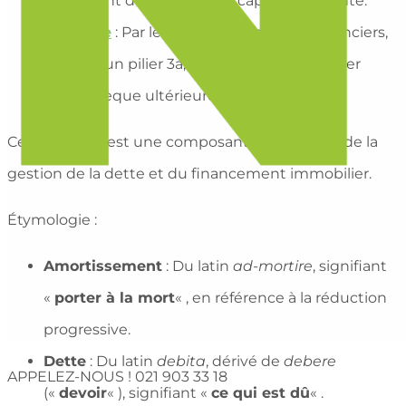
diminuent directement le capital emprunté.
Indirecte
: Par le biais de placements financiers,
comme un pilier 3a, utilisé pour rembourser
l’hypothèque ultérieurement.
Ce processus est une composante essentielle de la
gestion de la dette et du financement immobilier.
Étymologie :
Amortissement
: Du latin
ad-mortire
, signifiant
«
porter à la mort
« , en référence à la réduction
progressive.
Dette
: Du latin
debita
, dérivé de
debere
APPELEZ-NOUS !
021 903 33 18
(«
devoir
« ), signifiant «
ce qui est dû
« .