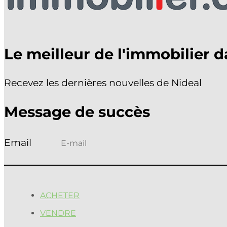
APPELEZ-NOUS !
021 903 33 18
ACHETER
VENDRE
Le meilleur de l'immobilier d
ESTIMER
PROMOTIONS
Recevez les dernières nouvelles de Nideal
Sélectionner une page
Message de succès
ACHETER
VENDRE