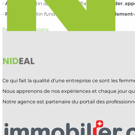
•
Appel
: Du latin
appellare
, signifiant «
demander
,
app
•
Fonds
: Du latin
fundus
, signifiant «
base
,
fondement
«
Retour au glossaire
NID
EAL
Ce qui fait la qualité d’une entreprise ce sont les f
Nous apprenons de nos expériences et chaque jour qui
Notre agence est partenaire du portail des professionne