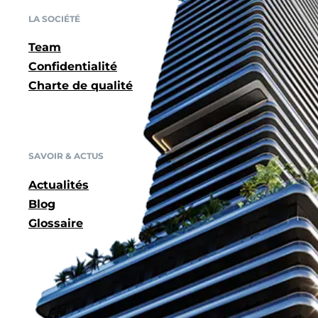
LA SOCIÉTÉ
Team
Confidentialité
Charte de qualité
SAVOIR & ACTUS
Actualités
Blog
Glossaire