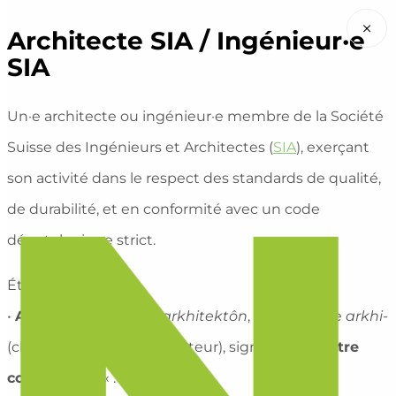
×
Architecte SIA / Ingénieur·e
SIA
Un·e architecte ou ingénieur·e membre de la Société
Suisse des Ingénieurs et Architectes (
SIA
), exerçant
son activité dans le respect des standards de qualité,
de durabilité, et en conformité avec un code
déontologique strict.
Étymologie :
•
Architecte
: Du grec
arkhitektôn
, composé de
arkhi-
(chef) et
tektôn
(constructeur), signifiant «
maître
constructeur
« .