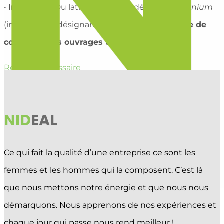
•
Ingénieur
: Du latin
ingeniator
, dérivé de
ingenium
(ingéniosité), désignant une
personne capable de
concevoir des ouvrages techniques
.
Retour au glossaire
NID
EAL
Ce qui fait la qualité d’une entreprise ce sont les
femmes et les hommes qui la composent. C’est là
que nous mettons notre énergie et que nous nous
démarquons. Nous apprenons de nos expériences et
APPELEZ-NOUS !
021 903 33 18
chaque jour qui passe nous rend meilleur !