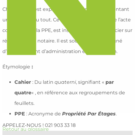
Chaque lot y est exprimé en millièmes, représentant
une fraction du tout. Ce cahier, accompagné de l’acte
constitutif de la PPE, est inscrit au Registre foncier sur
réquisition du notaire. Il est souvent accompagné
d’un règlement d’administration et d’utilisation.
Étymologie
:
Cahier
: Du latin
quaterni
, signifiant «
par
quatre
« , en référence aux regroupements de
feuillets.
PPE
: Acronyme de
Propriété Par Étages
.
APPELEZ-NOUS !
021 903 33 18
Retour au glossaire