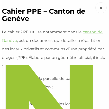
×
Cahier PPE – Canton de
Genève
Le cahier PPE, utilisé notamment dans le
canton de
Genève
, est un document qui détaille la répartition
des locaux privatifs et communs d’une propriété par
étages (PPE). Élaboré par un géomètre officiel, il inclut
:
le numéro de la parcelle de base ;
un plan de situation ;
le plan du bâtiment ;
les plans de répartition des lots de la PPE.