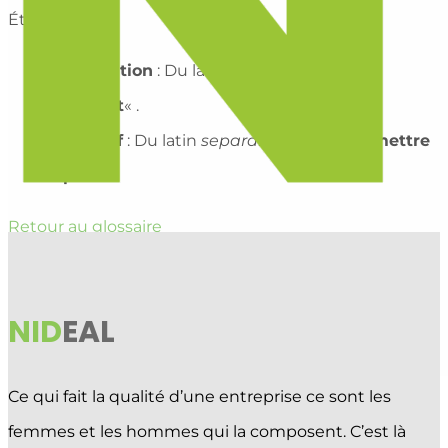
Étymologie
:
Canalisation
: Du latin
canalis
, signifiant
«
conduit
« .
Séparatif
: Du latin
separare
, signifiant «
mettre
à part
« .
Retour au glossaire
NID
EAL
Ce qui fait la qualité d’une entreprise ce sont les
APPELEZ-NOUS !
021 903 33 18
femmes et les hommes qui la composent. C’est là