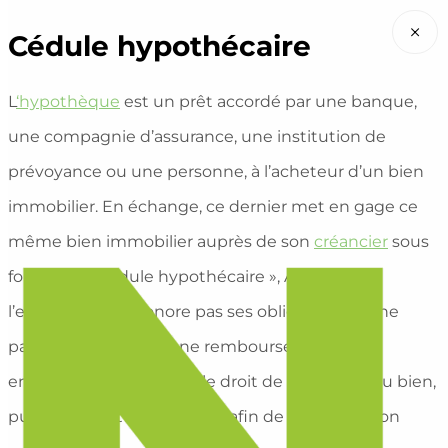
×
Cédule hypothécaire
L
‘hypothèque
est un prêt accordé par une banque,
une compagnie d’assurance, une institution de
prévoyance ou une personne, à l’acheteur d’un bien
immobilier. En échange, ce dernier met en gage ce
même bien immobilier auprès de son
créancier
sous
forme de « Cédule hypothécaire », Ainsi si le
l’emprunteur n’honore pas ses obligations (s’il ne
paye pas les intérêts, ne rembourse pas son
emprunt), le créancier a le droit de s’emparer du bien,
puis de le mettre en vente, afin de récupérer son