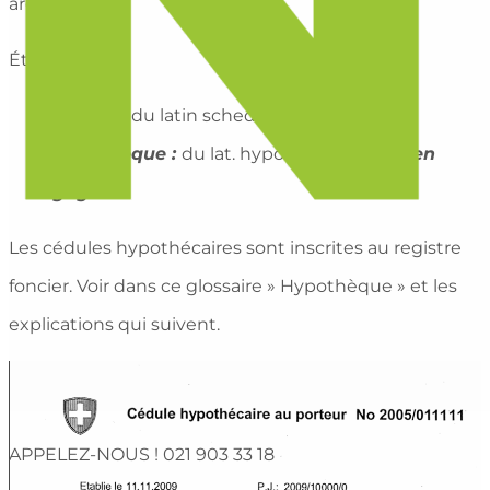
argent.
Étymologie :
Cédule :
du latin scheda,
feuille
,
papier
.
Hypothèque :
du lat. hypotheca,
mettre en
gage.
Les cédules hypothécaires sont inscrites au registre
foncier. Voir dans ce glossaire » Hypothèque » et les
explications qui suivent.
APPELEZ-NOUS !
021 903 33 18