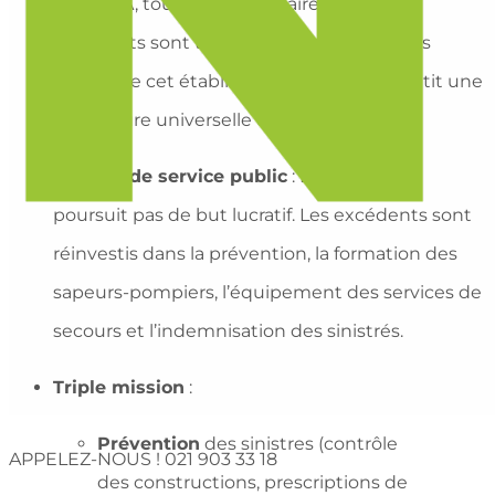
d’un ECA, tous les propriétaires de
bâtiments sont tenus d’assurer leurs biens
auprès de cet établissement, ce qui garantit une
couverture universelle et solidaire.
Mission de service public
: L’ECA ne
poursuit pas de but lucratif. Les excédents sont
réinvestis dans la prévention, la formation des
sapeurs-pompiers, l’équipement des services de
secours et l’indemnisation des sinistrés.
Triple mission
:
Prévention
des sinistres (contrôle
APPELEZ-NOUS !
021 903 33 18
des constructions, prescriptions de