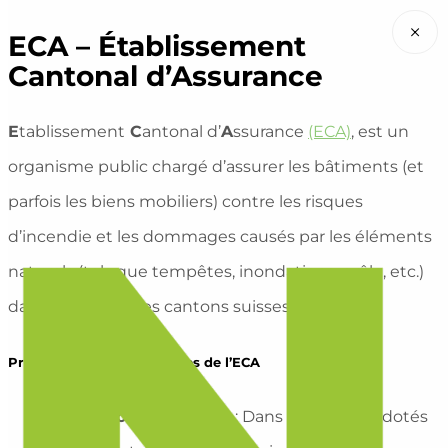
×
ECA – Établissement
Cantonal d’Assurance
E
tablissement
C
antonal d’
A
ssurance
(ECA)
, est un
organisme public chargé d’assurer les bâtiments (et
parfois les biens mobiliers) contre les risques
d’incendie et les dommages causés par les éléments
naturels (tels que tempêtes, inondations, grêle, etc.)
dans la plupart des cantons suisses.
Principales caractéristiques de l’ECA
Assurance obligatoire
: Dans les cantons dotés