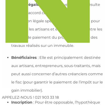
Origine légale
: L’hypothèque légale ne résulte
pas d’un accord contractuel, mais d’une
disposition légale spécifique, par exemple pour
protéger les artisans et entrepreneurs contre les
défauts de paiement du propriétaire pour des
travaux réalisés sur un immeuble.
Bénéficiaires
: Elle est principalement destinée
aux artisans, entrepreneurs, sous-traitants, mais
peut aussi concerner d’autres créanciers comme
le fisc (pour garantir le paiement de l’impôt sur le
gain immobilier).
APPELEZ-NOUS !
021 903 33 18
Inscription
: Pour être opposable, l’hypothèque