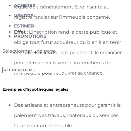
ACHETER
légale doit généralement être inscrite au
VENDRE
registre foncier sur l’immeuble concerné.
ESTIMER
Effet
: L’inscription rend la dette publique et
PROMOTIONS
oblige tout futur acquéreur du bien à en tenir
Sélectionner une page
compte. En cas de non-paiement, le créancier
peut demander la vente aux enchères de
l’immeuble pour recouvrer sa créance.
Exemples d’hypothèques légales
Des artisans et entrepreneurs pour garantir le
paiement des travaux, matériaux ou services
fournis sur un immeuble.