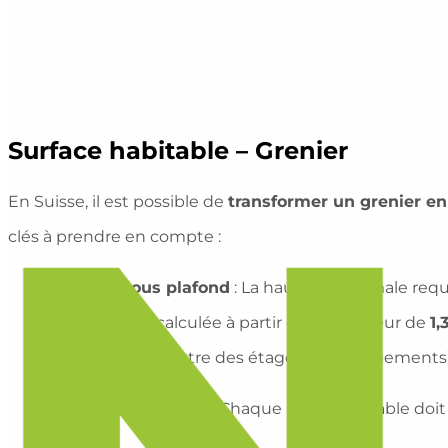
Surface habitable – Grenier
En Suisse, il est possible de
transformer un grenier en
clés à prendre en compte :
Hauteur sous plafond
: La hauteur minimale requi
la surface est calculée à partir d’une hauteur de
1,
utile
( pour y mettre des étagères ou rangements)
Volume de la pièce
: Chaque pièce habitable doi