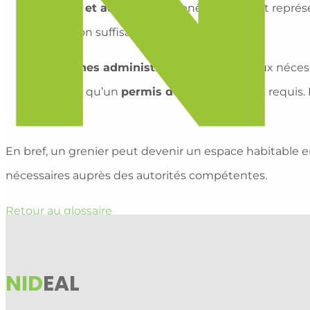
Lumière et aération
: Les fenêtres doivent repré
ventilation suffisants.
Démarches administratives
: Si les travaux néce
probable qu’un
permis de construire
soit requis
suivre.
En bref, un grenier peut devenir un espace habitable en
nécessaires auprès des autorités compétentes.
Retour au glossaire
NID
EAL