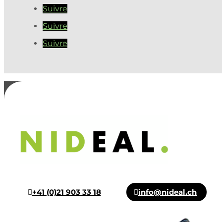
Suivre
Suivre
Suivre
+41 (0)21 903 33 18
info@nideal.ch