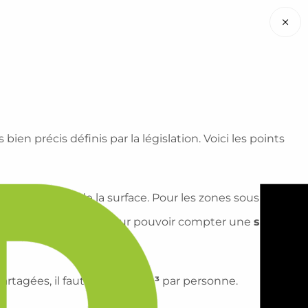
×
 bien précis définis par la législation. Voici les points
oins la moitié de la surface. Pour les zones sous pente,
e 1m30 est minimale pour pouvoir compter une
surface
artagées, il faut prévoir
15 m³
par personne.