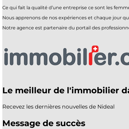
APPELEZ-NOUS !
021 903 33 18
Ce qui fait la qualité d’une entreprise ce sont les f
ACHETER
Nous apprenons de nos expériences et chaque jour qui
VENDRE
Notre agence est partenaire du portail des professionne
ESTIMER
PROMOTIONS
Sélectionner une page
Le meilleur de l'immobilier d
Recevez les dernières nouvelles de Nideal
Message de succès