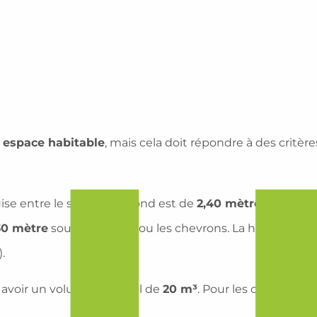
 espace habitable
, mais cela doit répondre à des critères
se entre le sol et le plafond est de
2,40 mètres
sur au m
30 mètre
sous le plafond ou les chevrons. La hauteur d
.
t avoir un volume minimal de
20 m³
. Pour les chambres p