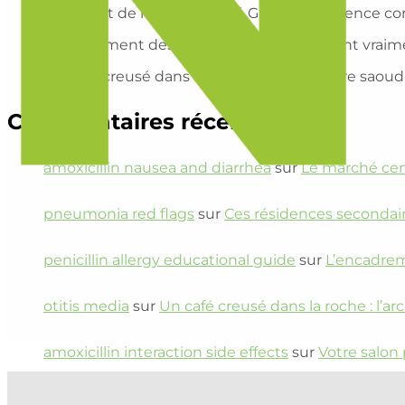
Un chalet de mineurs signé Gaudí ? La science con
Encadrement des loyers : combien perdent vraimen
Un café creusé dans la roche : l’architecture saou
Commentaires récents
amoxicillin nausea and diarrhea
sur
Le marché cen
pneumonia red flags
sur
Ces résidences secondair
penicillin allergy educational guide
sur
L’encadrem
otitis media
sur
Un café creusé dans la roche : l’a
amoxicillin interaction side effects
sur
Votre salon 