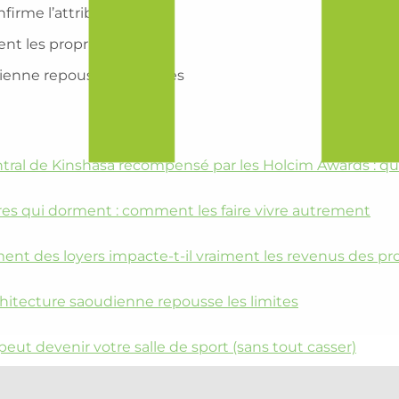
firme l’attribution
t les propriétaires ?
dienne repousse les limites
tral de Kinshasa récompensé par les Holcim Awards : qu
es qui dorment : comment les faire vivre autrement
ent des loyers impacte-t-il vraiment les revenus des pro
rchitecture saoudienne repousse les limites
peut devenir votre salle de sport (sans tout casser)