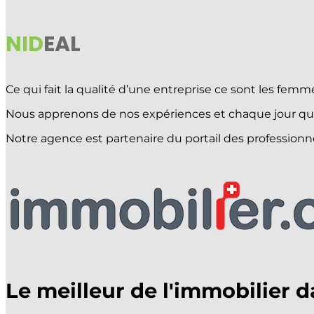
APPELEZ-NOUS !
021 903 33 18
NID
EAL
ACHETER
VENDRE
ESTIMER
Ce qui fait la qualité d’une entreprise ce sont les f
PROMOTIONS
Nous apprenons de nos expériences et chaque jour qui
Notre agence est partenaire du portail des professionne
Sélectionner une page
Le meilleur de l'immobilier d