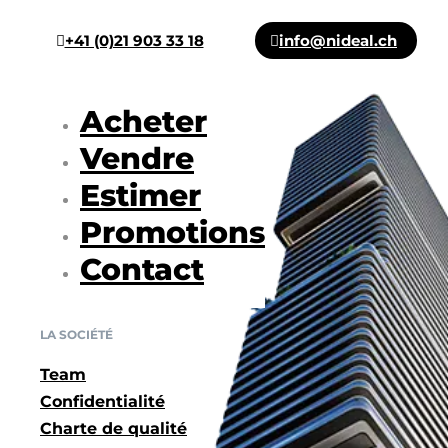
+41 (0)21 903 33 18
info@nideal.ch
Acheter
Vendre
Estimer
Promotions
Contact
LA SOCIÉTÉ
Team
Confidentialité
Charte de qualité